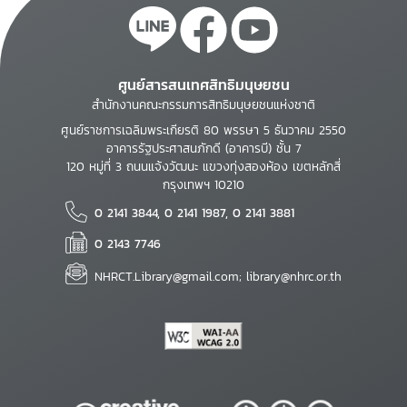
ศูนย์สารสนเทศสิทธิมนุษยชน
สำนักงานคณะกรรมการสิทธิมนุษยชนแห่งชาติ
ศูนย์ราชการเฉลิมพระเกียรติ 80 พรรษา 5 ธันวาคม 2550
อาคารรัฐประศาสนภักดี (อาคารบี) ชั้น 7
120 หมู่ที่ 3 ถนนแจ้งวัฒนะ แขวงทุ่งสองห้อง เขตหลักสี่
กรุงเทพฯ 10210
0 2141 3844, 0 2141 1987, 0 2141 3881
0 2143 7746
NHRCT.Library@gmail.com; library@nhrc.or.th