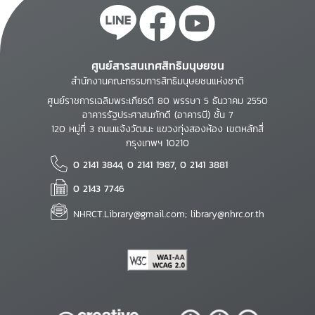
ศูนย์สารสนเทศสิทธิมนุษยชน
สำนักงานคณะกรรมการสิทธิมนุษยชนแห่งชาติ
ศูนย์ราชการเฉลิมพระเกียรติ 80 พรรษา 5 ธันวาคม 2550
อาคารรัฐประศาสนภักดี (อาคารบี) ชั้น 7
120 หมู่ที่ 3 ถนนแจ้งวัฒนะ แขวงทุ่งสองห้อง เขตหลักสี่
กรุงเทพฯ 10210
0 2141 3844, 0 2141 1987, 0 2141 3881
0 2143 7746
NHRCT.Library@gmail.com; library@nhrc.or.th