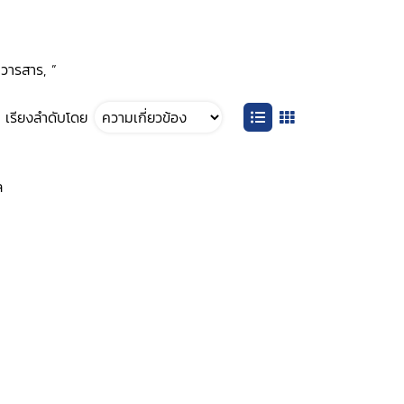
มวารสาร, ”
เรียงลำดับโดย
ล