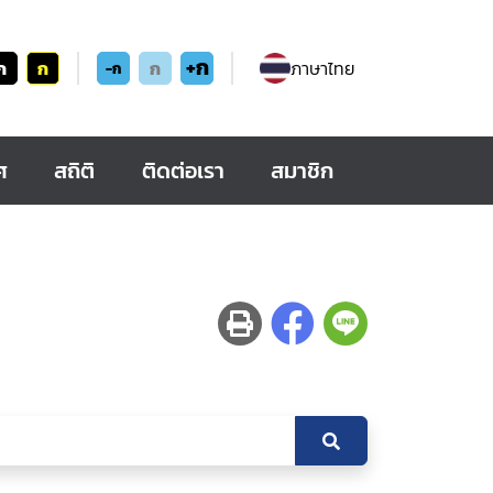
+ก
ก
ก
ก
ภาษาไทย
-ก
ศ
สถิติ
ติดต่อเรา
สมาชิก