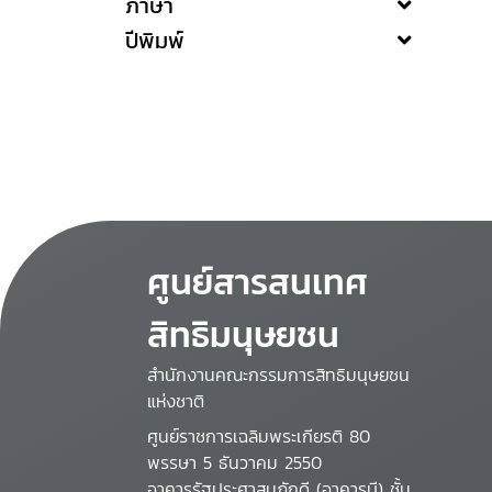
ภาษา
ปีพิมพ์
ศูนย์สารสนเทศ
สิทธิมนุษยชน
สำนักงานคณะกรรมการสิทธิมนุษยชน
แห่งชาติ
ศูนย์ราชการเฉลิมพระเกียรติ 80
พรรษา 5 ธันวาคม 2550
อาคารรัฐประศาสนภักดี (อาคารบี) ชั้น