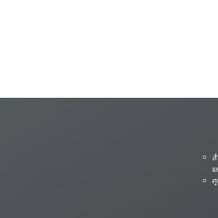
ส
แ
ศ