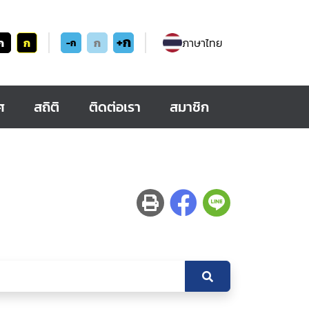
+ก
ก
ก
ก
ภาษาไทย
-ก
ศ
สถิติ
ติดต่อเรา
สมาชิก