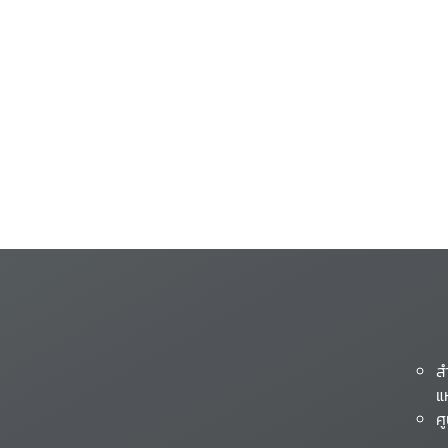
ส
แ
ศ