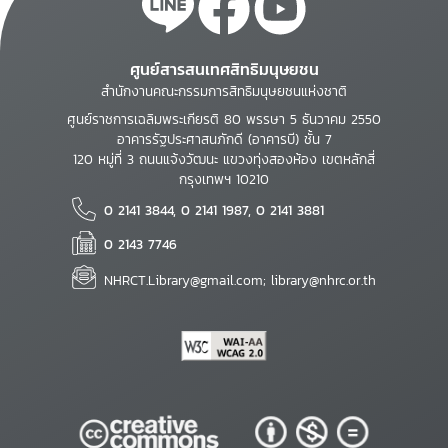
ศูนย์สารสนเทศสิทธิมนุษยชน
สำนักงานคณะกรรมการสิทธิมนุษยชนแห่งชาติ
ศูนย์ราชการเฉลิมพระเกียรติ 80 พรรษา 5 ธันวาคม 2550
อาคารรัฐประศาสนภักดี (อาคารบี) ชั้น 7
120 หมู่ที่ 3 ถนนแจ้งวัฒนะ แขวงทุ่งสองห้อง เขตหลักสี่
กรุงเทพฯ 10210
0 2141 3844, 0 2141 1987, 0 2141 3881
0 2143 7746
NHRCT.Library@gmail.com; library@nhrc.or.th