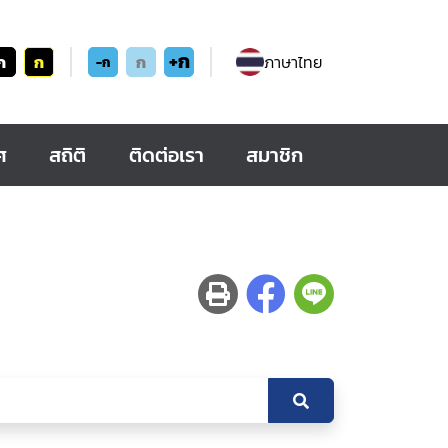
+ก
ก
ก
ก
ภาษาไทย
-ก
ศ
สถิติ
ติดต่อเรา
สมาชิก