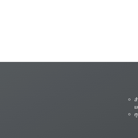
ส
แ
ศ