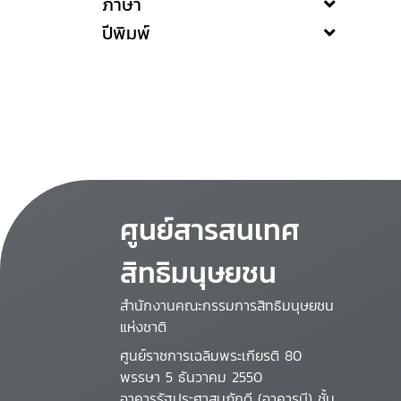
ภาษา
ปีพิมพ์
ศูนย์สารสนเทศ
สิทธิมนุษยชน
สำนักงานคณะกรรมการสิทธิมนุษยชน
แห่งชาติ
ศูนย์ราชการเฉลิมพระเกียรติ 80
พรรษา 5 ธันวาคม 2550
อาคารรัฐประศาสนภักดี (อาคารบี) ชั้น