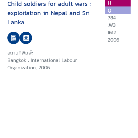
Child soldiers for adult wars :
H
Q
exploitation in Nepal and Sri
784
Lanka
.W3
I612
2006
สถานที่พิมพ์:
Bangkok : International Labour
Organization, 2006.