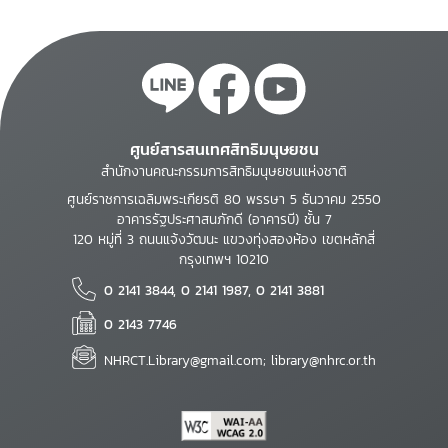
ศูนย์สารสนเทศสิทธิมนุษยชน
สำนักงานคณะกรรมการสิทธิมนุษยชนแห่งชาติ
ศูนย์ราชการเฉลิมพระเกียรติ 80 พรรษา 5 ธันวาคม 2550
อาคารรัฐประศาสนภักดี (อาคารบี) ชั้น 7
120 หมู่ที่ 3 ถนนแจ้งวัฒนะ แขวงทุ่งสองห้อง เขตหลักสี่
กรุงเทพฯ 10210
0 2141 3844, 0 2141 1987, 0 2141 3881
0 2143 7746
NHRCT.Library@gmail.com; library@nhrc.or.th