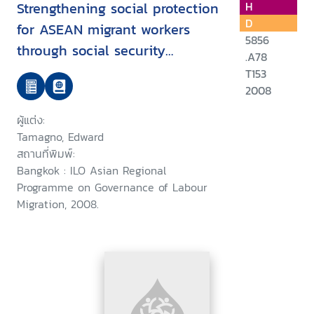
Strengthening social protection
H
D
for ASEAN migrant workers
5856
through social security
.A78
agreements
T153
2008
ผู้แต่ง:
Tamagno, Edward
สถานที่พิมพ์:
Bangkok : ILO Asian Regional
Programme on Governance of Labour
Migration, 2008.