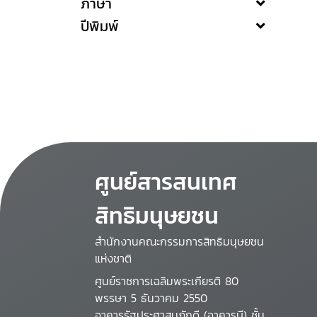
ภาษา
ปีพิมพ์
ศูนย์สารสนเทศ
สิทธิมนุษยชน
สำนักงานคณะกรรมการสิทธิมนุษยชน
แห่งชาติ
ศูนย์ราชการเฉลิมพระเกียรติ 80
พรรษา 5 ธันวาคม 2550
อาคารรัฐประศาสนภักดี (อาคารบี) ชั้น