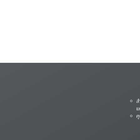
ส
แ
ศ