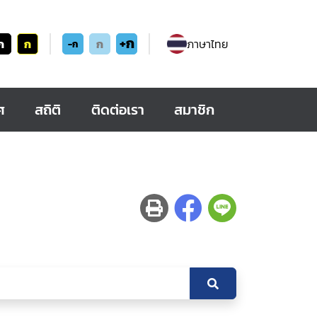
+ก
ก
ก
ก
ภาษาไทย
-ก
ศ
สถิติ
ติดต่อเรา
สมาชิก