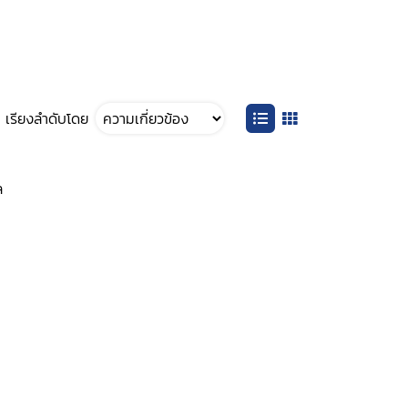
เรียงลำดับโดย
ล