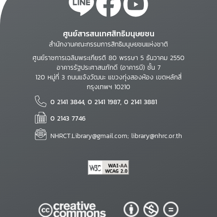
ศูนย์สารสนเทศสิทธิมนุษยชน
สำนักงานคณะกรรมการสิทธิมนุษยชนแห่งชาติ
ศูนย์ราชการเฉลิมพระเกียรติ 80 พรรษา 5 ธันวาคม 2550
อาคารรัฐประศาสนภักดี (อาคารบี) ชั้น 7
120 หมู่ที่ 3 ถนนแจ้งวัฒนะ แขวงทุ่งสองห้อง เขตหลักสี่
กรุงเทพฯ 10210
0 2141 3844, 0 2141 1987, 0 2141 3881
0 2143 7746
NHRCT.Library@gmail.com; library@nhrc.or.th