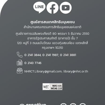
ศูนย์สารสนเทศสิทธิมนุษยชน
สำนักงานคณะกรรมการสิทธิมนุษยชนแห่งชาติ
ศูนย์ราชการเฉลิมพระเกียรติ 80 พรรษา 5 ธันวาคม 2550
อาคารรัฐประศาสนภักดี (อาคารบี) ชั้น 7
120 หมู่ที่ 3 ถนนแจ้งวัฒนะ แขวงทุ่งสองห้อง เขตหลักสี่
กรุงเทพฯ 10210
0 2141 3844, 0 2141 1987, 0 2141 3881
0 2143 7746
NHRCT.Library@gmail.com; library@nhrc.or.th