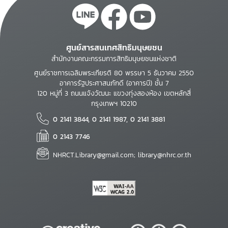
ศูนย์สารสนเทศสิทธิมนุษยชน
สำนักงานคณะกรรมการสิทธิมนุษยชนแห่งชาติ
ศูนย์ราชการเฉลิมพระเกียรติ 80 พรรษา 5 ธันวาคม 2550
อาคารรัฐประศาสนภักดี (อาคารบี) ชั้น 7
120 หมู่ที่ 3 ถนนแจ้งวัฒนะ แขวงทุ่งสองห้อง เขตหลักสี่
กรุงเทพฯ 10210
0 2141 3844, 0 2141 1987, 0 2141 3881
0 2143 7746
NHRCT.Library@gmail.com; library@nhrc.or.th