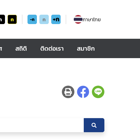
+ก
ก
ก
ก
ภาษาไทย
-ก
ศ
สถิติ
ติดต่อเรา
สมาชิก