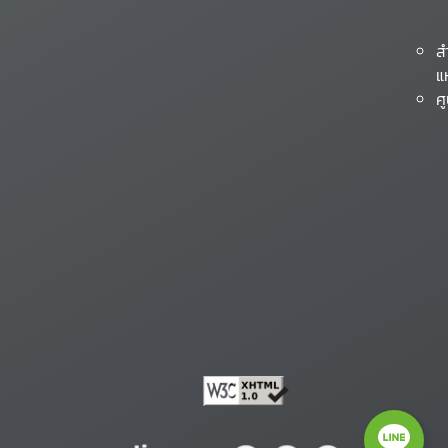
ส
แ
ศ