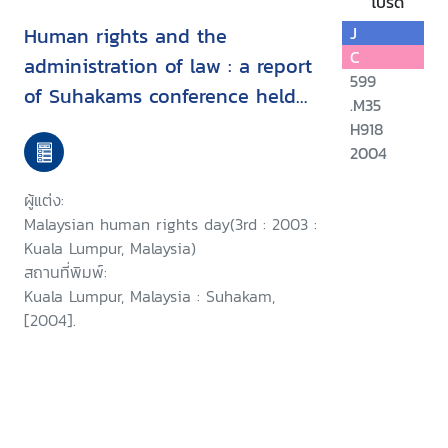
โปรด
Human rights and the
J
C
administration of law : a report
599
of Suhakams conference held
.M35
in conjunction with the third
H918
2004
Malaysian human rights day, 9-
10 September 2003, Kuala
ผู้แต่ง:
Lumpur, Malaysia/
Malaysian human rights day(3rd : 2003 :
Kuala Lumpur, Malaysia)
สถานที่พิมพ์:
Kuala Lumpur, Malaysia : Suhakam,
[2004].