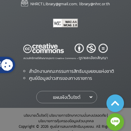
NHRCT.Library@gmail.com; library@nhrc.or.th
ดูรายละเอียดสัญญา
สงวนสิทธิ์ภายใต้สัญญาอนุญาต Creative Commons •
้
สำนักงานคณะกรรมการสิทธิมนุษยชนแห่งชาติ
ศูนย์ข้อมูลข่าวสารของทางราชการ
แผนผังเว็บไซต์
นโยบายเว็บไซต์
นโยบายการรักษาความมั่นคงปลอดภัย
นโยบายการคุ้มครองข้อมูลส่วนบุคคล
Copyright © 2026 ศูนย์สารสนเทศสิทธิมนุษยชน. All Rights