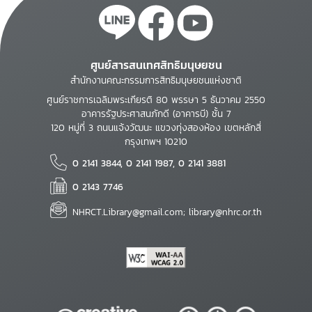
ศูนย์สารสนเทศสิทธิมนุษยชน
สำนักงานคณะกรรมการสิทธิมนุษยชนแห่งชาติ
ศูนย์ราชการเฉลิมพระเกียรติ 80 พรรษา 5 ธันวาคม 2550
อาคารรัฐประศาสนภักดี (อาคารบี) ชั้น 7
120 หมู่ที่ 3 ถนนแจ้งวัฒนะ แขวงทุ่งสองห้อง เขตหลักสี่
กรุงเทพฯ 10210
0 2141 3844, 0 2141 1987, 0 2141 3881
0 2143 7746
NHRCT.Library@gmail.com; library@nhrc.or.th