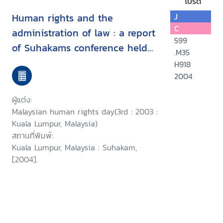
โปรด
Human rights and the
J
C
administration of law : a report
599
of Suhakams conference held
.M35
in conjunction with the third
H918
2004
Malaysian human rights day, 9-
10 September 2003, Kuala
ผู้แต่ง:
Lumpur, Malaysia/
Malaysian human rights day(3rd : 2003 :
Kuala Lumpur, Malaysia)
สถานที่พิมพ์:
Kuala Lumpur, Malaysia : Suhakam,
[2004].