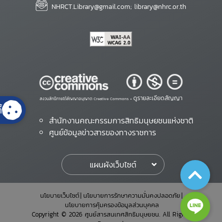
NHRCT.Library@gmail.com; library@nhrc.or.th
ดูรายละเอียดสัญญา
สงวนสิทธิ์ภายใต้สัญญาอนุญาต Creative Commons •
้
สำนักงานคณะกรรมการสิทธิมนุษยชนแห่งชาติ
ศูนย์ข้อมูลข่าวสารของทางราชการ
แผนผังเว็บไซต์
นโยบายเว็บไซต์
นโยบายการรักษาความมั่นคงปลอดภัย
นโยบายการคุ้มครองข้อมูลส่วนบุคคล
Copyright © 2026 ศูนย์สารสนเทศสิทธิมนุษยชน. All Rights