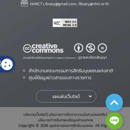
NHRCT.Library@gmail.com; library@nhrc.or.th
ดูรายละเอียดสัญญา
สงวนสิทธิ์ภายใต้สัญญาอนุญาต Creative Commons •
้
สำนักงานคณะกรรมการสิทธิมนุษยชนแห่งชาติ
ศูนย์ข้อมูลข่าวสารของทางราชการ
แผนผังเว็บไซต์
นโยบายเว็บไซต์
นโยบายการรักษาความมั่นคงปลอดภัย
นโยบายการคุ้มครองข้อมูลส่วนบุคคล
Copyright © 2026 ศูนย์สารสนเทศสิทธิมนุษยชน. All Rights