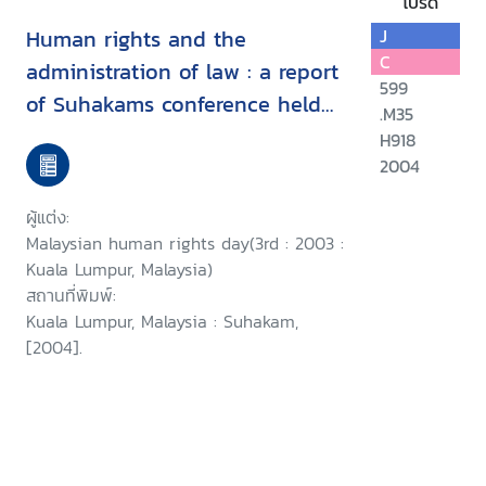
โปรด
Human rights and the
J
C
administration of law : a report
599
of Suhakams conference held
.M35
in conjunction with the third
H918
2004
Malaysian human rights day, 9-
10 September 2003, Kuala
ผู้แต่ง:
Lumpur, Malaysia/
Malaysian human rights day(3rd : 2003 :
Kuala Lumpur, Malaysia)
สถานที่พิมพ์:
Kuala Lumpur, Malaysia : Suhakam,
[2004].