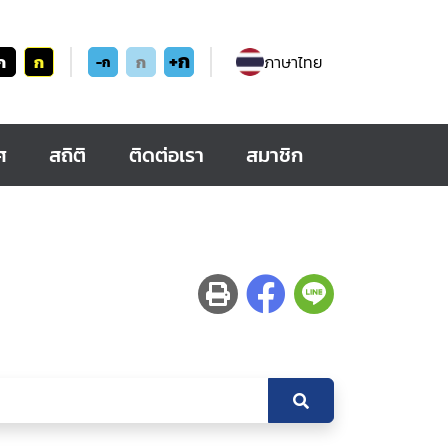
+ก
ก
ก
ก
ภาษาไทย
-ก
ศ
สถิติ
ติดต่อเรา
สมาชิก