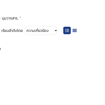
: มุมวารสาร, ”
เรียงลำดับโดย
ล