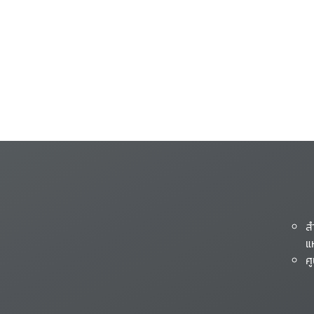
ส
แ
ศ