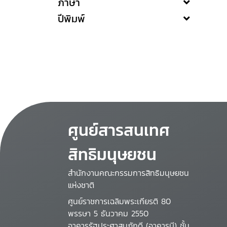
ภาษา
ปีพิมพ์
ศูนย์สารสนเทศ
สิทธิมนุษยชน
สำนักงานคณะกรรมการสิทธิมนุษยชน
แห่งชาติ
ศูนย์ราชการเฉลิมพระเกียรติ 80
พรรษา 5 ธันวาคม 2550
อาคารรัฐประศาสนภักดี (อาคารบี) ชั้น