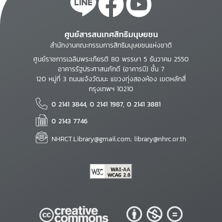
ศูนย์สารสนเทศสิทธิมนุษยชน
สำนักงานคณะกรรมการสิทธิมนุษยชนแห่งชาติ
ศูนย์ราชการเฉลิมพระเกียรติ 80 พรรษา 5 ธันวาคม 2550
อาคารรัฐประศาสนภักดี (อาคารบี) ชั้น 7
120 หมู่ที่ 3 ถนนแจ้งวัฒนะ แขวงทุ่งสองห้อง เขตหลักสี่
กรุงเทพฯ 10210
0 2141 3844, 0 2141 1987, 0 2141 3881
0 2143 7746
NHRCT.Library@gmail.com; library@nhrc.or.th