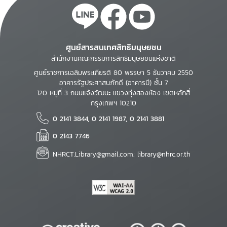
ศูนย์สารสนเทศสิทธิมนุษยชน
สำนักงานคณะกรรมการสิทธิมนุษยชนแห่งชาติ
ศูนย์ราชการเฉลิมพระเกียรติ 80 พรรษา 5 ธันวาคม 2550
อาคารรัฐประศาสนภักดี (อาคารบี) ชั้น 7
120 หมู่ที่ 3 ถนนแจ้งวัฒนะ แขวงทุ่งสองห้อง เขตหลักสี่
กรุงเทพฯ 10210
0 2141 3844, 0 2141 1987, 0 2141 3881
0 2143 7746
NHRCT.Library@gmail.com; library@nhrc.or.th