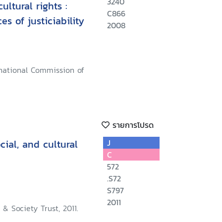
3240
ultural rights :
C866
s of justiciability
2008
rnational Commission of
รายการโปรด
cial, and cultural
J
C
572
.S72
S797
2011
& Society Trust, 2011.