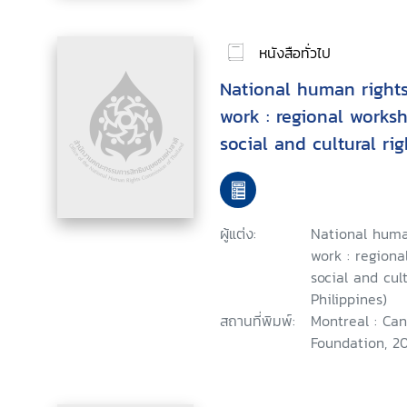
หนังสือทั่วไป
National human rights 
work : regional works
social and cultural rig
Philippines, November
ผู้แต่ง:
National human
work : regiona
social and cult
Philippines)
สถานที่พิมพ์:
Montreal : Ca
Foundation, 2