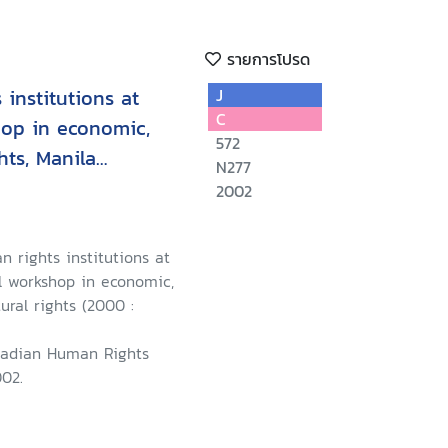
รายการโปรด
institutions at
J
C
hop in economic,
572
hts, Manila
N277
 5-11, 2000
2002
 rights institutions at
l workshop in economic,
ural rights (2000 :
nadian Human Rights
002.