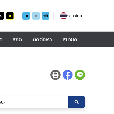
+ก
ก
ก
ก
ภาษาไทย
-ก
ศ
สถิติ
ติดต่อเรา
สมาชิก