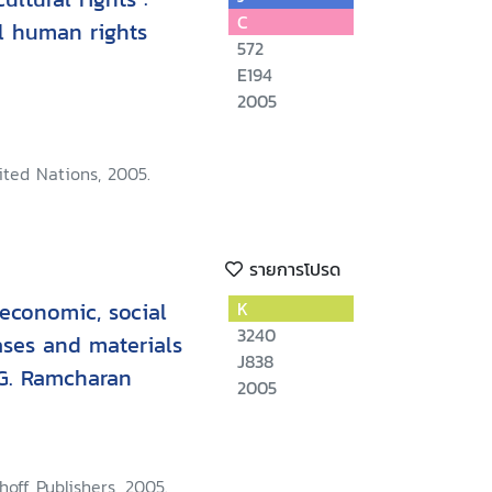
C
l human rights
572
E194
2005
ited Nations, 2005.
รายการโปรด
 economic, social
K
3240
cases and materials
J838
 G. Ramcharan
2005
hoff Publishers, 2005.