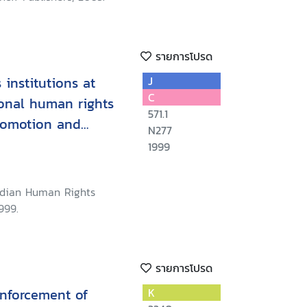
รายการโปรด
institutions at
J
C
ional human rights
571.1
romotion and
N277
c, social and
1999
 Regional Training
, Philippines, May
adian Human Rights
999.
รายการโปรด
enforcement of
K