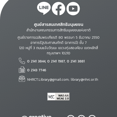
ศูนย์สารสนเทศสิทธิมนุษยชน
สำนักงานคณะกรรมการสิทธิมนุษยชนแห่งชาติ
ศูนย์ราชการเฉลิมพระเกียรติ 80 พรรษา 5 ธันวาคม 2550
อาคารรัฐประศาสนภักดี (อาคารบี) ชั้น 7
120 หมู่ที่ 3 ถนนแจ้งวัฒนะ แขวงทุ่งสองห้อง เขตหลักสี่
กรุงเทพฯ 10210
0 2141 3844, 0 2141 1987, 0 2141 3881
0 2143 7746
NHRCT.Library@gmail.com; library@nhrc.or.th