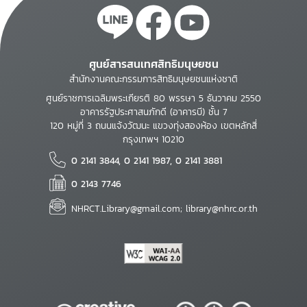
ศูนย์สารสนเทศสิทธิมนุษยชน
สำนักงานคณะกรรมการสิทธิมนุษยชนแห่งชาติ
ศูนย์ราชการเฉลิมพระเกียรติ 80 พรรษา 5 ธันวาคม 2550
อาคารรัฐประศาสนภักดี (อาคารบี) ชั้น 7
120 หมู่ที่ 3 ถนนแจ้งวัฒนะ แขวงทุ่งสองห้อง เขตหลักสี่
กรุงเทพฯ 10210
0 2141 3844, 0 2141 1987, 0 2141 3881
0 2143 7746
NHRCT.Library@gmail.com; library@nhrc.or.th