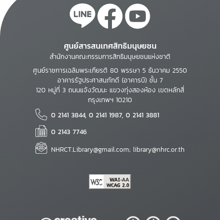
ศูนย์สารสนเทศสิทธิมนุษยชน
สำนักงานคณะกรรมการสิทธิมนุษยชนแห่งชาติ
ศูนย์ราชการเฉลิมพระเกียรติ 80 พรรษา 5 ธันวาคม 2550
อาคารรัฐประศาสนภักดี (อาคารบี) ชั้น 7
120 หมู่ที่ 3 ถนนแจ้งวัฒนะ แขวงทุ่งสองห้อง เขตหลักสี่
กรุงเทพฯ 10210
0 2141 3844, 0 2141 1987, 0 2141 3881
0 2143 7746
NHRCT.Library@gmail.com; library@nhrc.or.th