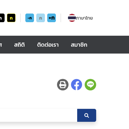
+ก
ก
ก
ก
ภาษาไทย
-ก
ศ
สถิติ
ติดต่อเรา
สมาชิก