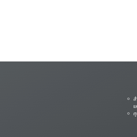
ส
แ
ศ