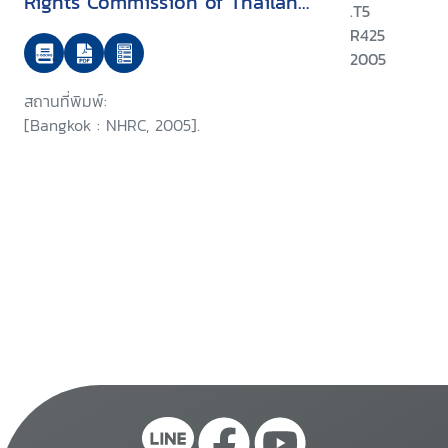
Rights Commission of Thailand
.T5
on the APF-Brookings/Bern
R425
project on internally displaced
2005
persons
สถานที่พิมพ์:
[Bangkok : NHRC, 2005].