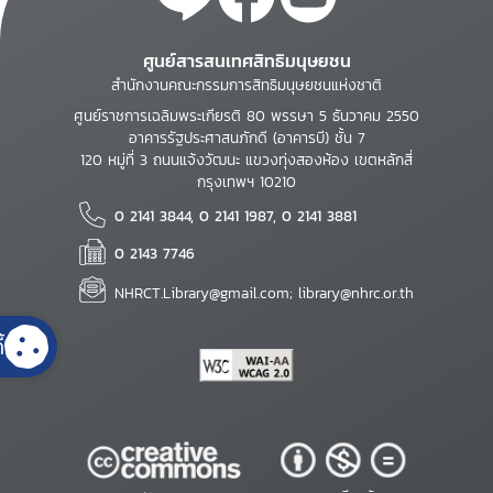
ศูนย์สารสนเทศสิทธิมนุษยชน
สำนักงานคณะกรรมการสิทธิมนุษยชนแห่งชาติ
ศูนย์ราชการเฉลิมพระเกียรติ 80 พรรษา 5 ธันวาคม 2550
อาคารรัฐประศาสนภักดี (อาคารบี) ชั้น 7
120 หมู่ที่ 3 ถนนแจ้งวัฒนะ แขวงทุ่งสองห้อง เขตหลักสี่
กรุงเทพฯ 10210
0 2141 3844, 0 2141 1987, 0 2141 3881
0 2143 7746
NHRCT.Library@gmail.com; library@nhrc.or.th
้