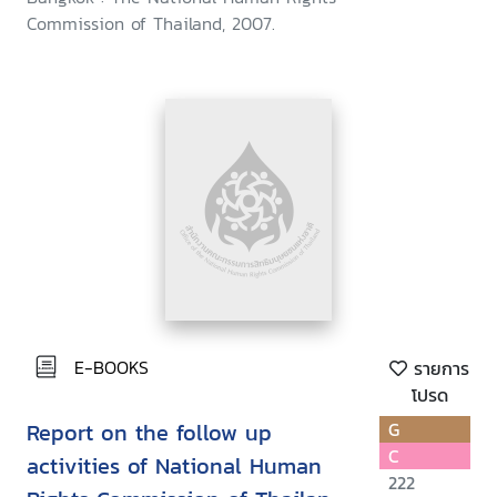
November 2005 - April 2007
Commission of Thailand, 2007.
E-BOOKS
รายการ
โปรด
Report on the follow up
G
C
activities of National Human
222