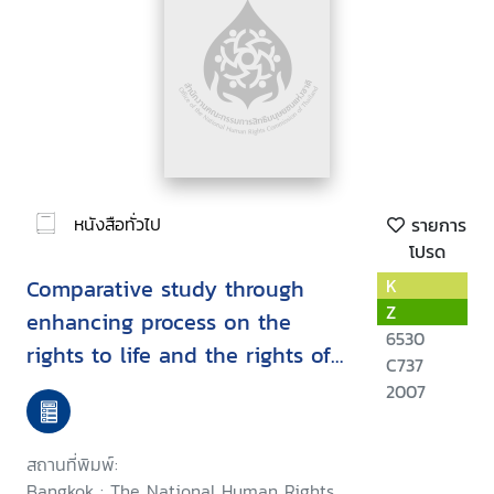
หนังสือทั่วไป
รายการ
โปรด
Comparative study through
K
Z
enhancing process on the
6530
rights to life and the rights of
C737
self-determination for the
2007
internally displaced persons
among the risky areas under
สถานที่พิมพ์:
the Thai government policy :
Bangkok : The National Human Rights