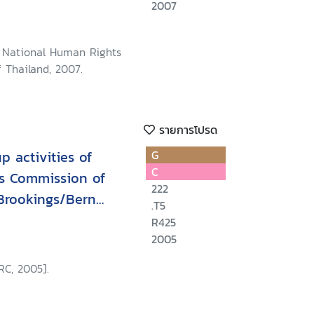
persons among the
2007
 Thai government
5 - April 2007
 National Human Rights
 Thailand, 2007.
รายการโปรด
p activities of
G
C
s Commission of
222
Brookings/Bern
.T5
displaced persons
R425
2005
RC, 2005].