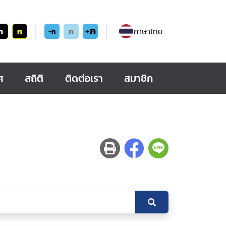
+ก
ก
ก
ก
ภาษาไทย
-ก
ศ
สถิติ
ติดต่อเรา
สมาชิก