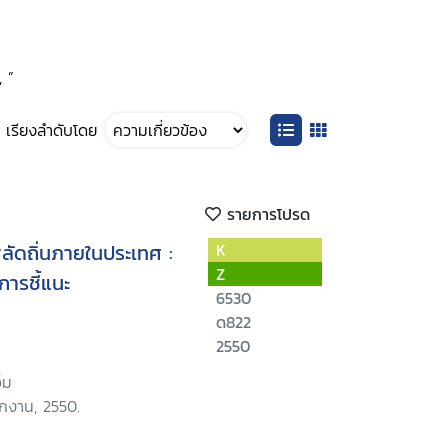
, ”
เรียงลำดับโดย
รายการโปรด
พลัดถิ่นภายในประเทศ :
K
Z
การชี้แนะ
6530
ด822
2550
็ม
ักงาน, 2550.