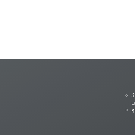
ส
แ
ศ