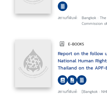
internally displaced 
risky areas under the
policy : November 200
สถานที่พิมพ์:
Bangkok : The
Commission of
E-BOOKS
Report on the follow u
National Human Right
Thailand on the APF-
project on internally 
สถานที่พิมพ์:
[Bangkok : NH