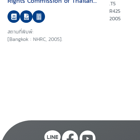
Rights Commission of Thailand
.T5
on the APF-Brookings/Bern
R425
project on internally displaced
2005
persons
สถานที่พิมพ์:
[Bangkok : NHRC, 2005].