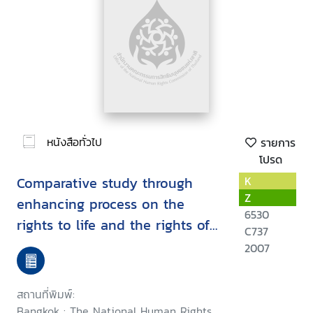
หนังสือทั่วไป
รายการ
โปรด
Comparative study through
K
Z
enhancing process on the
6530
rights to life and the rights of
C737
self-determination for the
2007
internally displaced persons
among the risky areas under
สถานที่พิมพ์:
the Thai government policy :
Bangkok : The National Human Rights