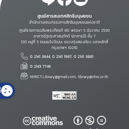
ศูนย์สารสนเทศสิทธิมนุษยชน
สำนักงานคณะกรรมการสิทธิมนุษยชนแห่งชาติ
ศูนย์ราชการเฉลิมพระเกียรติ 80 พรรษา 5 ธันวาคม 2550
อาคารรัฐประศาสนภักดี (อาคารบี) ชั้น 7
120 หมู่ที่ 3 ถนนแจ้งวัฒนะ แขวงทุ่งสองห้อง เขตหลักสี่
กรุงเทพฯ 10210
0 2141 3844, 0 2141 1987, 0 2141 3881
0 2143 7746
NHRCT.Library@gmail.com; library@nhrc.or.th
้