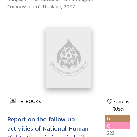
November 2005 - April 2007
Commission of Thailand, 2007.
E-BOOKS
รายการ
โปรด
Report on the follow up
G
C
activities of National Human
222