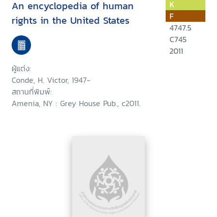
An encyclopedia of human
K
F
rights in the United States
4747.5
C745
2011
ผู้แต่ง:
Conde, H. Victor, 1947-
สถานที่พิมพ์:
Amenia, NY : Grey House Pub., c2011.