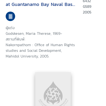
6432
at Guantanamo Bay Naval Base
G589
in the context of internation
2005
law
ผู้แต่ง:
Godskesen, Maria Therese, 1969-
สถานที่พิมพ์:
Nakornpathom : Office of Human Rights
studies and Social Development,
Mahidol University, 2005.