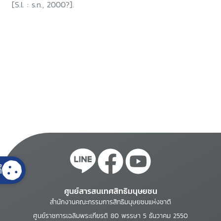
[S.l. : s.n., 2000?].
้
ศูนย์สารสนเทศสิทธิมนุษยชน
สำนักงานคณะกรรมการสิทธิมนุษยชนแห่งชาติ
ศูนย์ราชการเฉลิมพระเกียรติ 80 พรรษา 5 ธันวาคม 2550