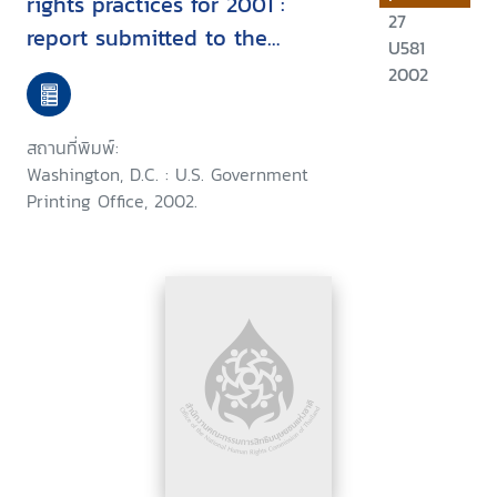
rights practices for 2001 :
27
report submitted to the
U581
Committee on International
2002
relations U.S. House of
Representatives and the
สถานที่พิมพ์:
commitee on foreign relations
Washington, D.C. : U.S. Government
U.S. senate
Printing Office, 2002.