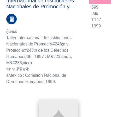
Internacional de Instituciones
C
Nacionales de Promoción y
599
Protección de los Derechos
.M6
Humanos = Summary of the
T147
Fourth International Workshop
1999
on National Institutions for the
ผู้แต่ง:
Promotion and Protection for
Taller Internacional de Instituciones
Human Rights = Compte Rendu
Nacionales de Promoci&#243;n y
de la Quatrième Recontre
Protecci&#243;n de los Derechos
Internationale des Institutions
Humanos(4th : 1997 : M&#233;rida,
Nationales pour la Promotion et
M&#233;xico)
la Protection des Droits de
สถานที่พิมพ์:
l'Homme
aMexico : Comision Nacional de
Derechos Humanos, 1999.