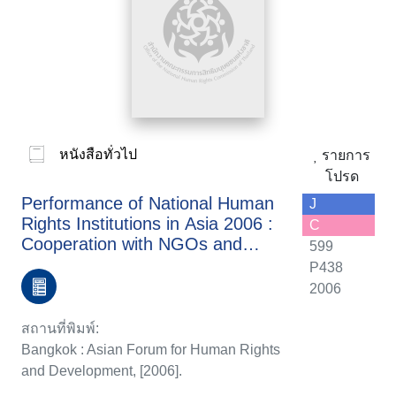
หนังสือทั่วไป
รายการ
โปรด
Performance of National Human
J
Rights Institutions in Asia 2006 :
C
Cooperation with NGOs and
599
relationship with governments
P438
2006
สถานที่พิมพ์:
Bangkok : Asian Forum for Human Rights
and Development, [2006].