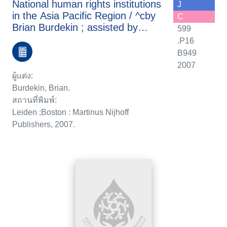
National human rights institutions
J
in the Asia Pacific Region / ^cby
C
Brian Burdekin ; assisted by
599
Jason Naum.
.P16
B949
2007
ผู้แต่ง:
Burdekin, Brian.
สถานที่พิมพ์:
Leiden ;Boston : Martinus Nijhoff
Publishers, 2007.