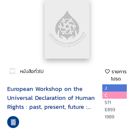
หนังสือทั่วไป
รายการ
โปรด
European Workshop on the
J
C
Universal Declaration of Human
571
Rights : past, present, future :
E893
proceedings, Milan, Italy, 7-9
1989
September 1988