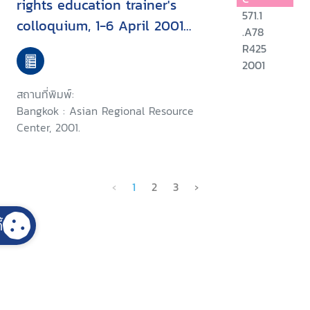
rights education trainer's
571.1
colloquium, 1-6 April 2001
.A78
Chiang Mai, Thailand
R425
2001
สถานที่พิมพ์:
Bangkok : Asian Regional Resource
Center, 2001.
‹
1
2
3
›
้