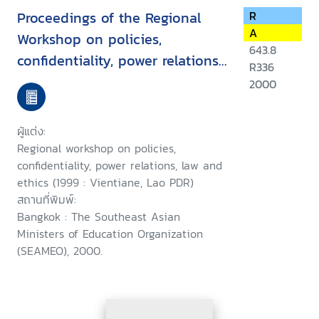
Proceedings of the Regional
R
A
Workshop on policies,
643.8
confidentiality, power relations,
R336
law and ethics in
2000
HIV/AIDS/STD, Vientiane, Lao
PDR, 15-19 March 1999
ผู้แต่ง:
Regional workshop on policies,
confidentiality, power relations, law and
ethics (1999 : Vientiane, Lao PDR)
สถานที่พิมพ์:
Bangkok : The Southeast Asian
Ministers of Education Organization
(SEAMEO), 2000.