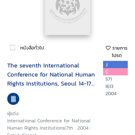
หนังสือทั่วไป
รายการ
โปรด
The seventh International
J
C
Conference for National Human
571
Rights Institutions, Seoul 14-17
I613
September 2004 : Upholding
2004
human rights during conflict
and while countering terrorism
ผู้แต่ง:
International Conference for National
Human Rights Institutions(7th : 2004 :