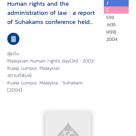
Human rights and the
J
C
administration of law : a report
599
of Suhakams conference held
.M35
in conjunction with the third
H918
2004
Malaysian human rights day, 9-
10 September 2003, Kuala
ผู้แต่ง:
Lumpur, Malaysia/
Malaysian human rights day(3rd : 2003 :
Kuala Lumpur, Malaysia)
สถานที่พิมพ์:
Kuala Lumpur, Malaysia : Suhakam,
[2004].