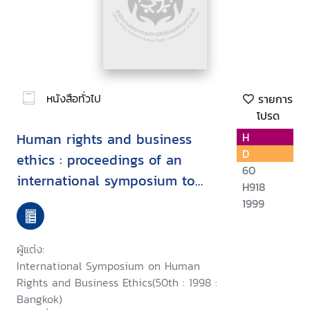
หนังสือทั่วไป
รายการ
โปรด
Human rights and business
H
D
ethics : proceedings of an
60
international symposium to
H918
commemorate the fiftieth
1999
anniversary of the Universal
Declaration of Human Rights,
ผู้แต่ง:
24th October 1998, Bangkok
International Symposium on Human
Rights and Business Ethics(50th : 1998 :
Bangkok)