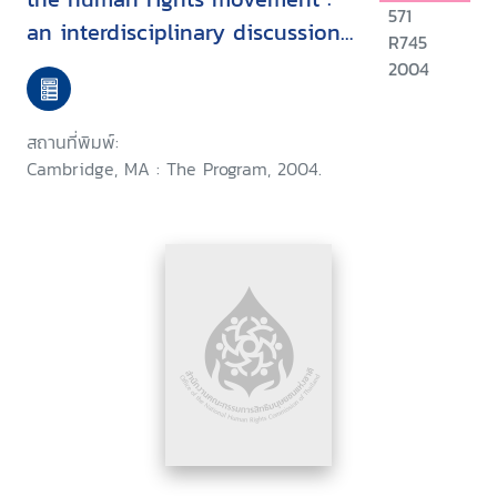
571
an interdisciplinary discussion
R745
held at Harvard Law School,
2004
September 1999
สถานที่พิมพ์:
Cambridge, MA : The Program, 2004.