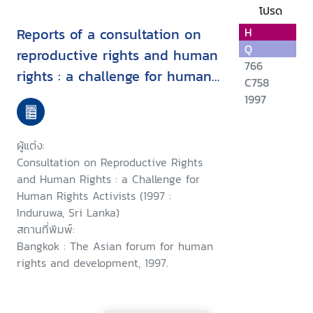
โปรด
Reports of a consultation on
H
Q
reproductive rights and human
766
rights : a challenge for human
C758
rights activists : Induruwa, Sri
1997
Lanka, 28-30 January 1997 ;
and, a consultation on
ผู้แต่ง:
woman's rights as human
Consultation on Reproductive Rights
rights : a challenge for human
and Human Rights : a Challenge for
Human Rights Activists (1997 :
rights activists, Induruwa, Sri
Induruwa, Sri Lanka)
Lanka,1-4 February 1997
สถานที่พิมพ์:
Bangkok : The Asian forum for human
rights and development, 1997.