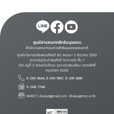
ศูนย์สารสนเทศสิทธิมนุษยชน
สำนักงานคณะกรรมการสิทธิมนุษยชนแห่งชาติ
ศูนย์ราชการเฉลิมพระเกียรติ 80 พรรษา 5 ธันวาคม 2550
อาคารรัฐประศาสนภักดี (อาคารบี) ชั้น 7
120 หมู่ที่ 3 ถนนแจ้งวัฒนะ แขวงทุ่งสองห้อง เขตหลักสี่
กรุงเทพฯ 10210
0 2141 3844, 0 2141 1987, 0 2141 3881
0 2143 7746
NHRCT.Library@gmail.com; library@nhrc.or.th