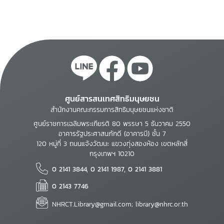
ศูนย์สารสนเทศสิทธิมนุษยชน
สำนักงานคณะกรรมการสิทธิมนุษยชนแห่งชาติ
ศูนย์ราชการเฉลิมพระเกียรติ 80 พรรษา 5 ธันวาคม 2550
อาคารรัฐประศาสนภักดี (อาคารบี) ชั้น 7
120 หมู่ที่ 3 ถนนแจ้งวัฒนะ แขวงทุ่งสองห้อง เขตหลักสี่
กรุงเทพฯ 10210
0 2141 3844, 0 2141 1987, 0 2141 3881
0 2143 7746
NHRCT.Library@gmail.com; library@nhrc.or.th