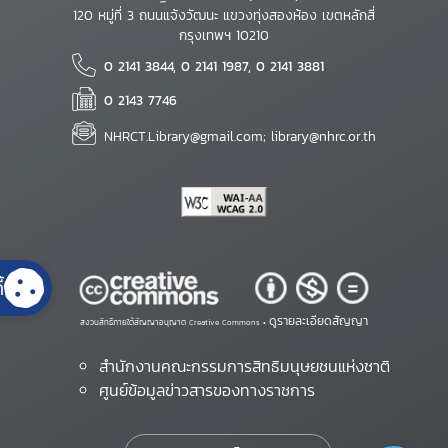
120 หมู่ที่ 3 ถนนแจ้งวัฒนะ แขวงทุ่งสองห้อง เขตหลักสี่
กรุงเทพฯ 10210
0 2141 3844, 0 2141 1987, 0 2141 3881
0 2143 7746
NHRCT.Library@gmail.com; library@nhrc.or.th
้
ดูรายละเอียดสัญญา
สงวนสิทธิ์ภายใต้สัญญาอนุญาต Creative Commons •
สำนักงานคณะกรรมการสิทธิมนุษยชนแห่งชาติ
ศูนย์ข้อมูลข่าวสารของทางราชการ