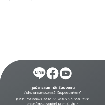
ศูนย์สารสนเทศสิทธิมนุษยชน
สำนักงานคณะกรรมการสิทธิมนุษยชนแห่งชาติ
ศูนย์ราชการเฉลิมพระเกียรติ 80 พรรษา 5 ธันวาคม 2550
อาคารรัฐประศาสนภักดี (อาคารบี) ชั้น 7