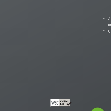
ส
แ
ศ