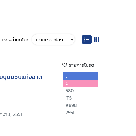
เรียงลำดับโดย
รายการโปรด
มนุษยชนแห่งชาติ
J
C
580
.T5
ส898
2551
กงาน, 2551.