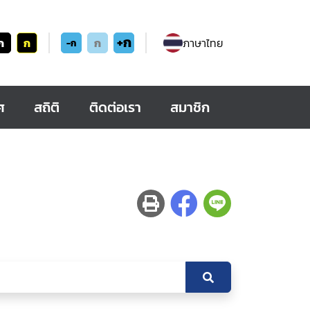
+ก
ก
ก
ก
ภาษาไทย
-ก
ศ
สถิติ
ติดต่อเรา
สมาชิก