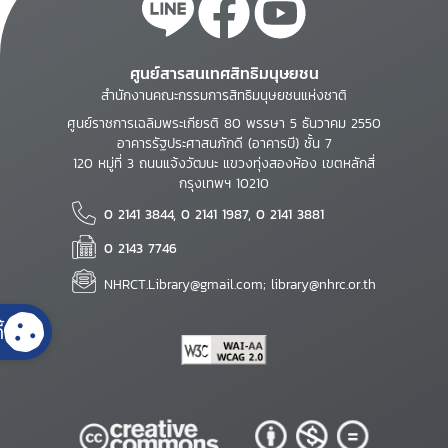
ศูนย์สารสนเทศสิทธิมนุษยชน
สำนักงานคณะกรรมการสิทธิมนุษยชนแห่งชาติ
ศูนย์ราชการเฉลิมพระเกียรติ 80 พรรษา 5 ธันวาคม 2550
อาคารรัฐประศาสนภักดี (อาคารบี) ชั้น 7
120 หมู่ที่ 3 ถนนแจ้งวัฒนะ แขวงทุ่งสองห้อง เขตหลักสี่
กรุงเทพฯ 10210
0 2141 3844, 0 2141 1987, 0 2141 3881
0 2143 7746
NHRCT.Library@gmail.com; library@nhrc.or.th
้