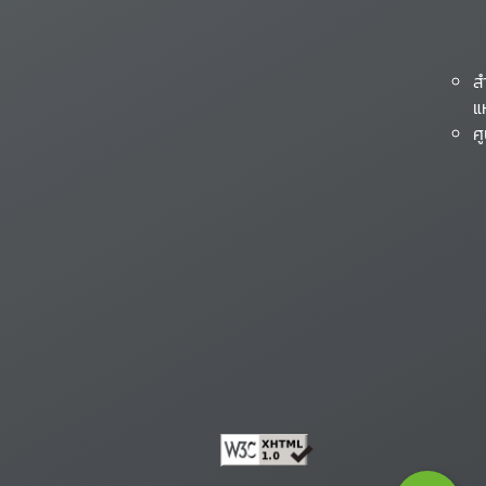
ส
แ
ศ