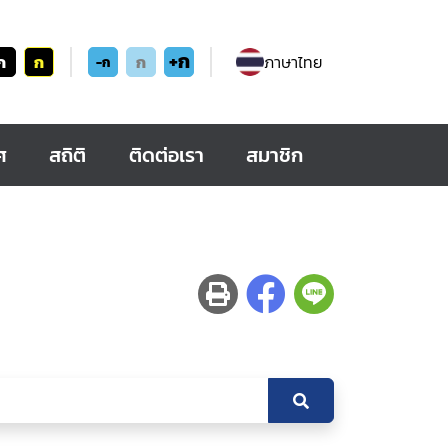
+ก
ก
ก
ก
ภาษาไทย
-ก
ศ
สถิติ
ติดต่อเรา
สมาชิก