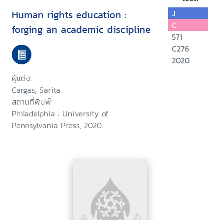
Human rights education :
J
C
forging an academic discipline
571
C276
2020
ผู้แต่ง:
Cargas, Sarita
สถานที่พิมพ์:
Philadelphia : University of
Pennsylvania Press, 2020.