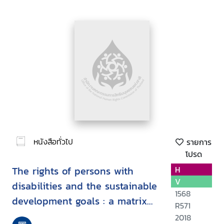
หนังสือทั่วไป
รายการ
โปรด
The rights of persons with
H
V
disabilities and the sustainable
1568
development goals : a matrix
R571
mapping the links between the
2018