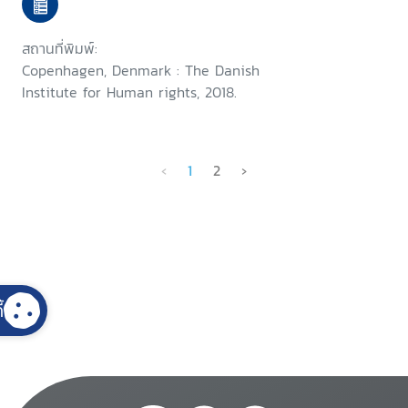
SDGs and the Convention on
the Rights of Persons with
สถานที่พิมพ์:
Disabilities (CRPD)
Copenhagen, Denmark : The Danish
Institute for Human rights, 2018.
‹
1
2
›
้