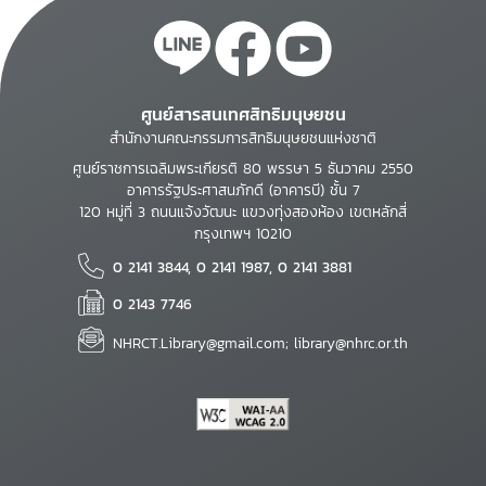
ศูนย์สารสนเทศสิทธิมนุษยชน
สำนักงานคณะกรรมการสิทธิมนุษยชนแห่งชาติ
ศูนย์ราชการเฉลิมพระเกียรติ 80 พรรษา 5 ธันวาคม 2550
อาคารรัฐประศาสนภักดี (อาคารบี) ชั้น 7
120 หมู่ที่ 3 ถนนแจ้งวัฒนะ แขวงทุ่งสองห้อง เขตหลักสี่
กรุงเทพฯ 10210
0 2141 3844, 0 2141 1987, 0 2141 3881
0 2143 7746
NHRCT.Library@gmail.com; library@nhrc.or.th