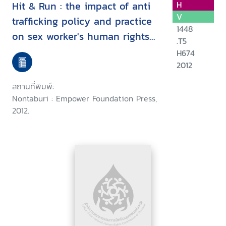
Hit & Run : the impact of anti
H
V
trafficking policy and practice
1448
on sex worker's human rights
.T5
in Thailand
H674
2012
สถานที่พิมพ์:
Nontaburi : Empower Foundation Press,
2012.