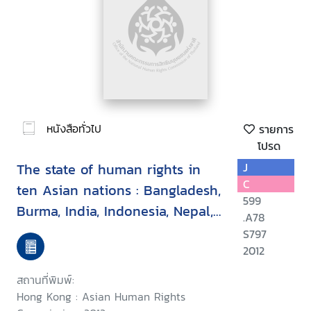
หนังสือทั่วไป
รายการ
โปรด
The state of human rights in
J
C
ten Asian nations : Bangladesh,
599
Burma, India, Indonesia, Nepal,
.A78
Pakistan,Philippines, South
S797
Korea, Sri Lanka, Thailand
2012
สถานที่พิมพ์:
Hong Kong : Asian Human Rights