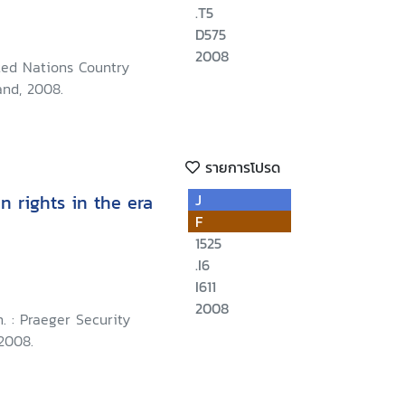
.T5
D575
2008
ted Nations Country
and, 2008.
รายการโปรด
n rights in the era
J
F
1525
.I6
I611
2008
. : Praeger Security
 2008.