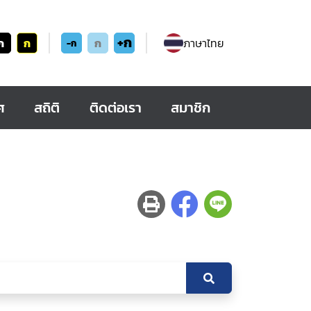
+ก
ก
ก
ก
ภาษาไทย
-ก
ศ
สถิติ
ติดต่อเรา
สมาชิก