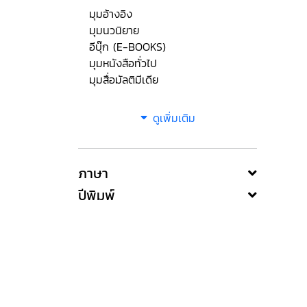
มุมอ้างอิง
มุมนวนิยาย
อีบุ๊ก (E-BOOKS)
มุมหนังสือทั่วไป
มุมสื่อมัลติมีเดีย
ดูเพิ่มเติม
ภาษา
ปีพิมพ์