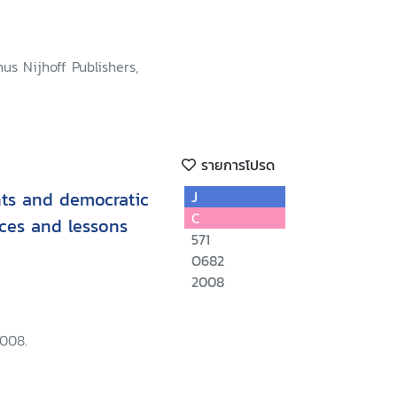
nus Nijhoff Publishers,
รายการโปรด
ts and democratic
J
C
ces and lessons
571
O682
2008
2008.