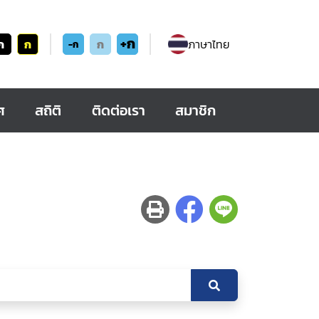
+ก
ก
ก
ก
ภาษาไทย
-ก
ศ
สถิติ
ติดต่อเรา
สมาชิก