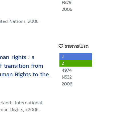
F879
2006
ited Nations, 2006.
รายการโปรด
an rights : a
J
Z
 transition from
4974
man Rights to the
N532
2006
rland : International
uman Rights, c2006.