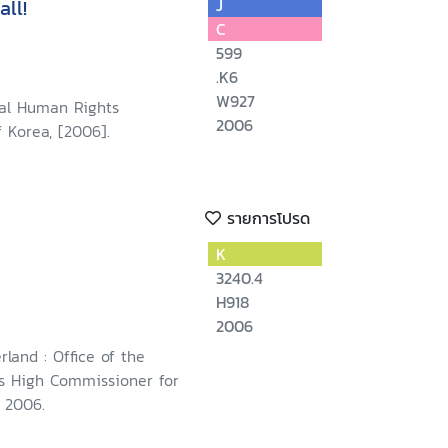
all!
J
C
599
.K6
W927
nal Human Rights
2006
 Korea, [2006].
รายการโปรด
K
3240.4
H918
2006
rland : Office of the
s High Commissioner for
 2006.