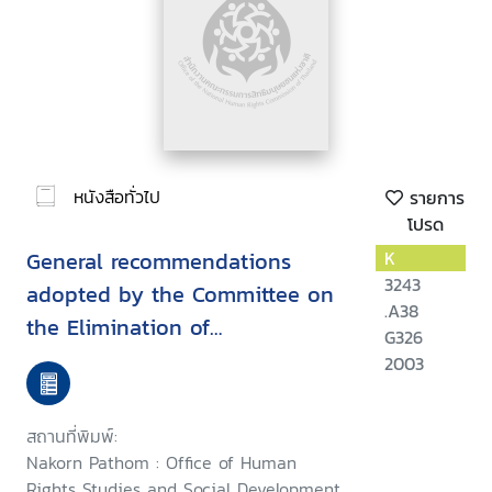
หนังสือทั่วไป
รายการ
โปรด
General recommendations
K
3243
adopted by the Committee on
.A38
the Elimination of
G326
Discrimination Against Women
2003
สถานที่พิมพ์:
Nakorn Pathom : Office of Human
Rights Studies and Social Development,