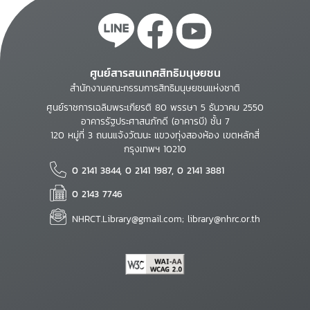
ศูนย์สารสนเทศสิทธิมนุษยชน
สำนักงานคณะกรรมการสิทธิมนุษยชนแห่งชาติ
ศูนย์ราชการเฉลิมพระเกียรติ 80 พรรษา 5 ธันวาคม 2550
อาคารรัฐประศาสนภักดี (อาคารบี) ชั้น 7
120 หมู่ที่ 3 ถนนแจ้งวัฒนะ แขวงทุ่งสองห้อง เขตหลักสี่
กรุงเทพฯ 10210
0 2141 3844, 0 2141 1987, 0 2141 3881
0 2143 7746
NHRCT.Library@gmail.com; library@nhrc.or.th