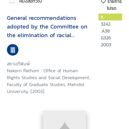
หนังสือทั่วไป
รายการ
โปรด
General recommendations
K
3242
adopted by the Committee on
.A38
the elimination of racial
G326
discrimination
2003
สถานที่พิมพ์:
Nakorn Pathom : Office of Human
Rights Studies and Social Development,
Faculty of Graduate Studies, Mahidol
University, [2003].