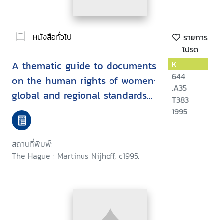
หนังสือทั่วไป
รายการ
โปรด
A thematic guide to documents
K
644
on the human rights of women:
.A35
global and regional standards
T383
adopted by intergovernmental
1995
organizations, international
non-governmental
สถานที่พิมพ์:
organizations, and professional
The Hague : Martinus Nijhoff, c1995.
associations