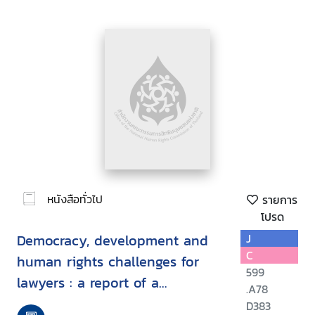
หนังสือทั่วไป
รายการ
โปรด
Democracy, development and
J
C
human rights challenges for
599
lawyers : a report of a
.A78
consultation Puncak, Indonesia
D383