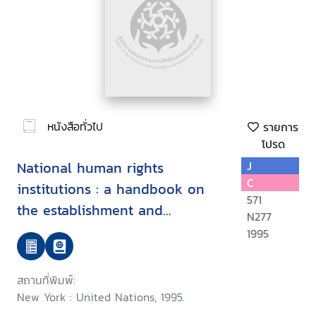
หนังสือทั่วไป
รายการ
โปรด
National human rights
J
C
institutions : a handbook on
571
the establishment and
N277
strengthening of national
1995
institutions for the promotion
and protection of human rights
สถานที่พิมพ์:
New York : United Nations, 1995.