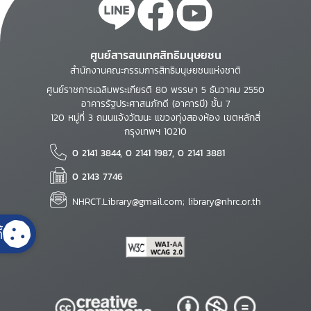
ศูนย์สารสนเทศสิทธิมนุษยชน
สำนักงานคณะกรรมการสิทธิมนุษยชนแห่งชาติ
ศูนย์ราชการเฉลิมพระเกียรติ 80 พรรษา 5 ธันวาคม 2550
อาคารรัฐประศาสนภักดี (อาคารบี) ชั้น 7
120 หมู่ที่ 3 ถนนแจ้งวัฒนะ แขวงทุ่งสองห้อง เขตหลักสี่
กรุงเทพฯ 10210
0 2141 3844, 0 2141 1987, 0 2141 3881
0 2143 7746
NHRCT.Library@gmail.com; library@nhrc.or.th
้