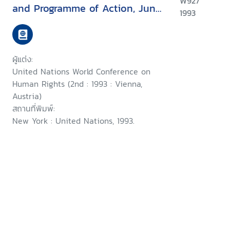
W927
and Programme of Action, June
1993
1993 : with the opening
statement of United Nations
Secretary-General Boutros
ผู้แต่ง:
Boutros-Ghali
United Nations World Conference on
Human Rights (2nd : 1993 : Vienna,
Austria)
สถานที่พิมพ์:
New York : United Nations, 1993.