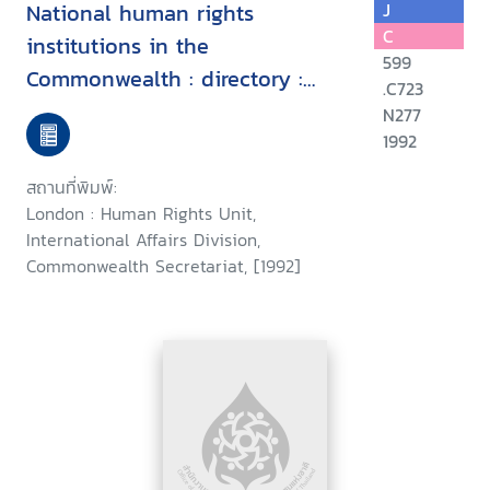
National human rights
J
C
institutions in the
599
Commonwealth : directory :
.C723
survey and analysis
N277
1992
สถานที่พิมพ์:
London : Human Rights Unit,
International Affairs Division,
Commonwealth Secretariat, [1992]