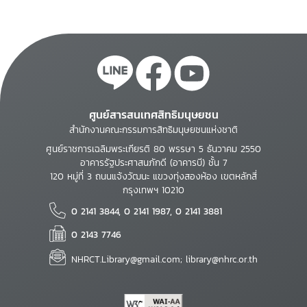
ศูนย์สารสนเทศสิทธิมนุษยชน
สำนักงานคณะกรรมการสิทธิมนุษยชนแห่งชาติ
ศูนย์ราชการเฉลิมพระเกียรติ 80 พรรษา 5 ธันวาคม 2550
อาคารรัฐประศาสนภักดี (อาคารบี) ชั้น 7
120 หมู่ที่ 3 ถนนแจ้งวัฒนะ แขวงทุ่งสองห้อง เขตหลักสี่
กรุงเทพฯ 10210
0 2141 3844, 0 2141 1987, 0 2141 3881
0 2143 7746
NHRCT.Library@gmail.com; library@nhrc.or.th