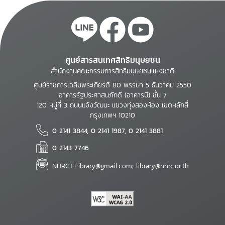
ศูนย์สารสนเทศสิทธิมนุษยชน
สำนักงานคณะกรรมการสิทธิมนุษยชนแห่งชาติ
ศูนย์ราชการเฉลิมพระเกียรติ 80 พรรษา 5 ธันวาคม 2550
อาคารรัฐประศาสนภักดี (อาคารบี) ชั้น 7
120 หมู่ที่ 3 ถนนแจ้งวัฒนะ แขวงทุ่งสองห้อง เขตหลักสี่
กรุงเทพฯ 10210
0 2141 3844, 0 2141 1987, 0 2141 3881
0 2143 7746
NHRCT.Library@gmail.com; library@nhrc.or.th