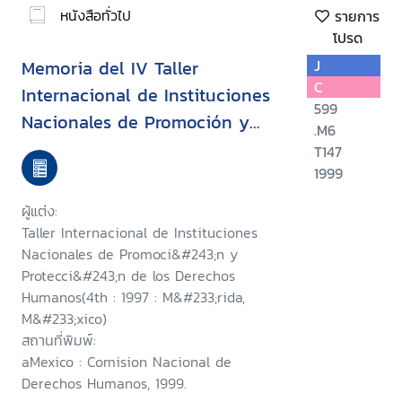
หนังสือทั่วไป
รายการ
โปรด
Memoria del IV Taller
J
C
Internacional de Instituciones
599
Nacionales de Promoción y
.M6
Protección de los Derechos
T147
Humanos = Summary of the
1999
Fourth International Workshop
ผู้แต่ง:
on National Institutions for the
Taller Internacional de Instituciones
Promotion and Protection for
Nacionales de Promoci&#243;n y
Protecci&#243;n de los Derechos
Human Rights = Compte Rendu
Humanos(4th : 1997 : M&#233;rida,
de la Quatrième Recontre
M&#233;xico)
Internationale des Institutions
สถานที่พิมพ์:
Nationales pour la Promotion
aMexico : Comision Nacional de
Derechos Humanos, 1999.
et la Protection des Droits de