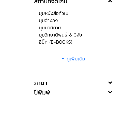
สถานที่จัดเก็บ
มุมหนังสือทั่วไป
มุมอ้างอิง
มุมนวนิยาย
มุมวิทยานิพนธ์ & วิจัย
อีบุ๊ก (E-BOOKS)
ดูเพิ่มเติม
ภาษา
ปีพิมพ์