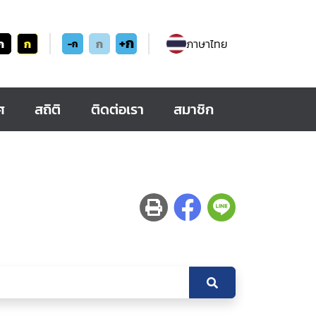
+ก
ก
ก
ก
ภาษาไทย
-ก
ศ
สถิติ
ติดต่อเรา
สมาชิก