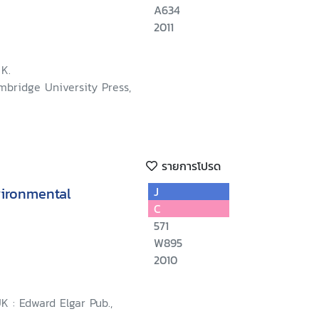
A634
2011
K.
mbridge University Press,
รายการโปรด
ironmental
J
C
571
W895
2010
 : Edward Elgar Pub.,