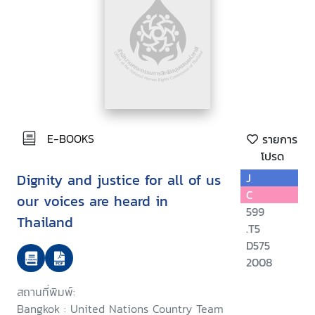
E-BOOKS
รายการ
โปรด
Dignity and justice for all of us
J
C
our voices are heard in
599
Thailand
.T5
D575
2008
สถานที่พิมพ์:
Bangkok : United Nations Country Team