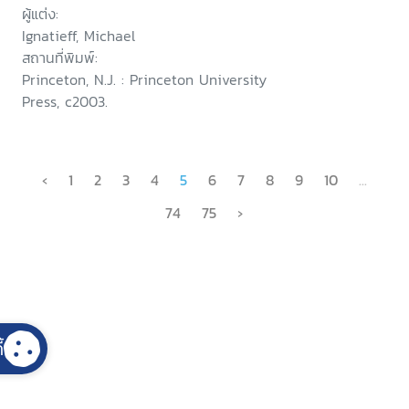
ผู้แต่ง:
Ignatieff, Michael
สถานที่พิมพ์:
Princeton, N.J. : Princeton University
Press, c2003.
‹
1
2
3
4
5
6
7
8
9
10
...
74
75
›
้