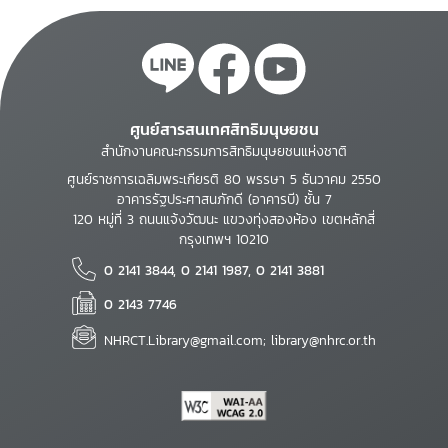
ศูนย์สารสนเทศสิทธิมนุษยชน
สำนักงานคณะกรรมการสิทธิมนุษยชนแห่งชาติ
ศูนย์ราชการเฉลิมพระเกียรติ 80 พรรษา 5 ธันวาคม 2550
อาคารรัฐประศาสนภักดี (อาคารบี) ชั้น 7
120 หมู่ที่ 3 ถนนแจ้งวัฒนะ แขวงทุ่งสองห้อง เขตหลักสี่
กรุงเทพฯ 10210
0 2141 3844, 0 2141 1987, 0 2141 3881
0 2143 7746
NHRCT.Library@gmail.com; library@nhrc.or.th